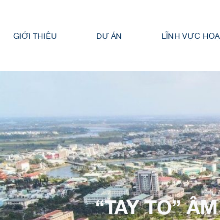
Bỏ
qua
nội
GIỚI THIỆU
DỰ ÁN
LĨNH VỰC HO
dung
“TAY TO” Â