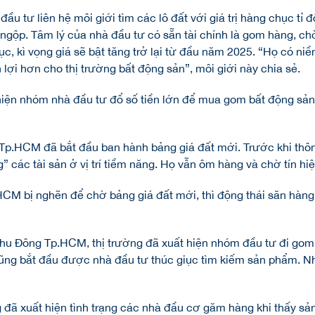
ầu tư liên hệ môi giới tìm các lô đất với giá trị hàng chục tỉ đ
àng ngộp. Tâm lý của nhà đầu tư có sẵn tài chính là gom hàng, c
c, kì vọng giá sẽ bật tăng trở lại từ đầu năm 2025. “Họ có niềm
 lợi hơn cho thị trường bất động sản”, môi giới này chia sẻ.
 hiện nhóm nhà đầu tư đổ số tiền lớn để mua gom bất động sả
 Tp.HCM đã bắt đầu ban hành bảng giá đất mới. Trước khi thôn
 các tài sản ở vị trí tiềm năng. Họ vẫn ôm hàng và chờ tín hiệ
.HCM bị nghẽn để chờ bảng giá đất mới, thì động thái săn hà
i khu Đông Tp.HCM, thị trường đã xuất hiện nhóm đầu tư đi go
cũng bắt đầu được nhà đầu tư thúc giục tìm kiếm sản phẩm. 
g đã xuất hiện tình trạng các nhà đầu cơ găm hàng khi thấy 