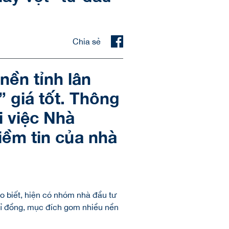
Chia sẻ
ền tỉnh lân
 giá tốt. Thông
i việc Nhà
iềm tin của nhà
o biết, hiện có nhóm nhà đầu tư
 tỉ đồng, mục đích gom nhiều nền