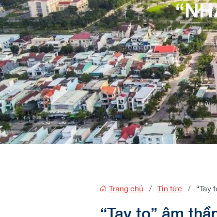
“NH
Trang chủ
/
Tin tức
/
“Tay 
“Tay to” âm thầ