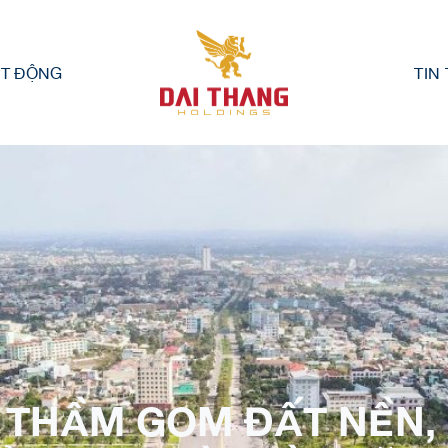
ẠT ĐỘNG
TIN
M THẦM GOM ĐẤT NỀN, 