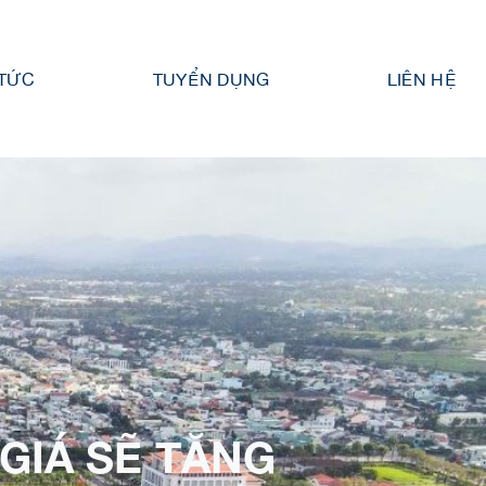
 TỨC
TUYỂN DỤNG
LIÊN HỆ
GIÁ SẼ TĂNG