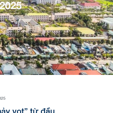
2025
025
hảy vọt” từ đầu