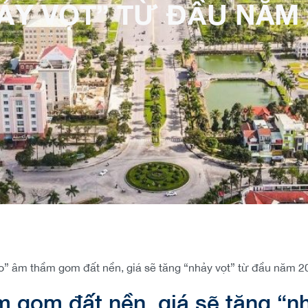
ẢY VỌT” TỪ ĐẦU NĂM 
to” âm thầm gom đất nền, giá sẽ tăng “nhảy vọt” từ đầu năm 2
m gom đất nền, giá sẽ tăng “n